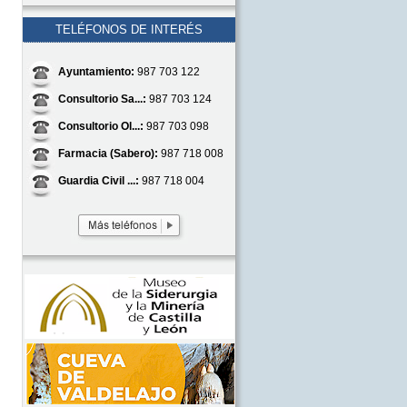
TELÉFONOS DE INTERÉS
Ayuntamiento:
987 703 122
Consultorio Sa...:
987 703 124
Consultorio Ol...:
987 703 098
Farmacia (Sabero):
987 718 008
Guardia Civil ...:
987 718 004