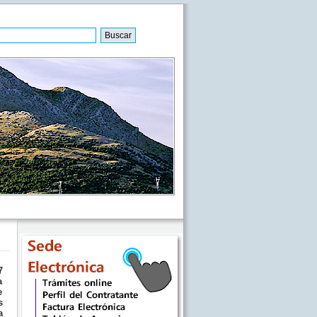
7
a
e
s
a