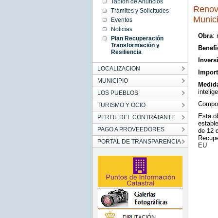
Tablón de Anuncios
Renova
Trámites y Solicitudes
Munic
Eventos
Noticias
Obra
:
Plan Recuperación
Transformación y
Benefi
Resiliencia
Invers
LOCALIZACION
Import
MUNICIPIO
Medid
intelig
LOS PUEBLOS
Compon
TURISMO Y OCIO
Esta o
PERFIL DEL CONTRATANTE
establ
PAGO A PROVEEDORES
de 12 
Recupe
PORTAL DE TRANSPARENCIA
EU