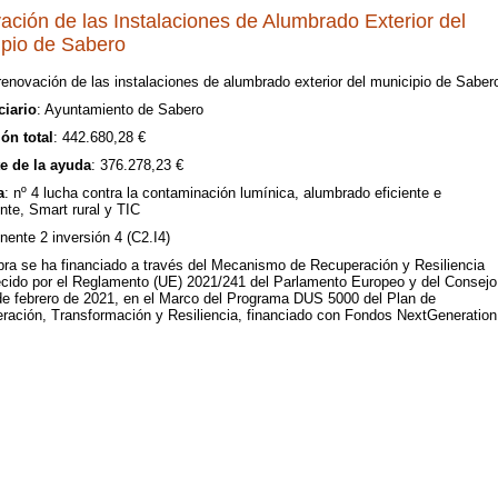
ción de las Instalaciones de Alumbrado Exterior del
ipio de Sabero
 renovación de las instalaciones de alumbrado exterior del municipio de Saber
ciario
: Ayuntamiento de Sabero
ión total
: 442.680,28 €
e de la ayuda
: 376.278,23 €
a
: nº 4 lucha contra la contaminación lumínica, alumbrado eficiente e
ente, Smart rural y TIC
ente 2 inversión 4 (C2.I4)
bra se ha financiado a través del Mecanismo de Recuperación y Resiliencia
ecido por el Reglamento (UE) 2021/241 del Parlamento Europeo y del Consejo
de febrero de 2021, en el Marco del Programa DUS 5000 del Plan de
ración, Transformación y Resiliencia, financiado con Fondos NextGeneration