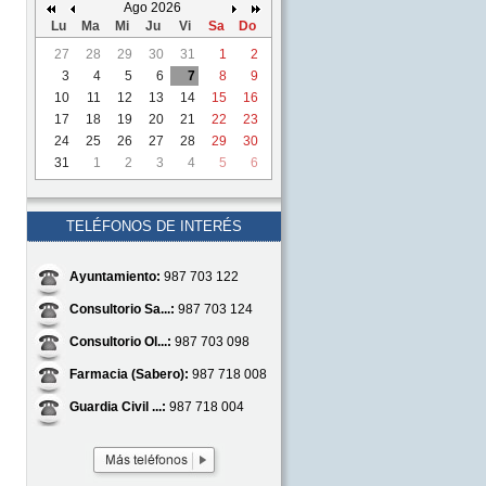
Ago 2026
Lu
Ma
Mi
Ju
Vi
Sa
Do
27
28
29
30
31
1
2
3
4
5
6
7
8
9
10
11
12
13
14
15
16
17
18
19
20
21
22
23
24
25
26
27
28
29
30
31
1
2
3
4
5
6
TELÉFONOS DE INTERÉS
Ayuntamiento:
987 703 122
Consultorio Sa...:
987 703 124
Consultorio Ol...:
987 703 098
Farmacia (Sabero):
987 718 008
Guardia Civil ...:
987 718 004