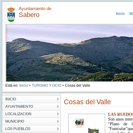
Ayuntamiento de
Sabero
Inicio
M
Está en:
Inicio
>
TURISMO Y OCIO
> Cosas del Valle
INICIO
Cosas del Valle
AYUNTAMIENTO
LOCALIZACION
LAS RUEDO
Son unos inter
MUNICIPIO
“Plano de l
”Funicular”que
LOS PUEBLOS