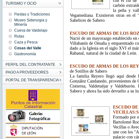
con el fin de 
TURISMO Y OCIO
carbón extraíd
la peña y vall
Fiestas y Tradiciones
Vegamediana. Existieron otras en el 
Museo Siderurgia y
Sahelices de Sabero.
Minería
Cueva de Valdelajo
ESCUDO DE ARMAS DE LOS ROZAS-
Rutas
Nació de un mayorazgo establecido en 
Caza y Pesca
Villabanín de Omaña y emparentado con
Cosas del Valle
dado a la Iglesia en el siglo XVI el m
Rabanal, natural de la ciudad de León.
Gastronomía
PERFIL DEL CONTRATANTE
ESCUDO DE ARMAS DE LOS RE
de Sotillos de Sabero
PAGO A PROVEEDORES
La familia Reyero llegó aquí desde 
PORTAL DE TRANSPARENCIA
González Candanedo, provenientes de C
Cistierna, Valdetuéjar y Valdeburón.
Sabero y ahora ha sido devuelto a su lu
ESCUDO DE
VECILLAS:Sah
Formado por e
Bartolomé Rodr
Vecillas o Avec
une con los “A
palacio con cá